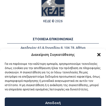
ΚΕΔΕ © 2026
ΣΤΟΙΧΕΙΑ ΕΠΙΚΟΙΝΩΝΙΑΣ
Ακαδημίας 65 & Γενναδίου 8, 106 78, Αθήνα
Τηλέφωνα:
+30 213-2147500
Διαχείριση Συγκατάθεσης
Email:
info@kede.gr
Για να παρέχουμε την καλύτερη εμπειρία, χρησιμοποιούμε τεχνολογίες
όπως cookies για την αποθήκευση ή/και την πρόσβαση σε πληροφορίες
συσκευών. Η συγκατάθεση για τις εν λόγω τεχνολογίες θα μας
επιτρέψει να επεξεργαστούμε δεδομένα προσωπικού χαρακτήρα, όπως
ΧΡΗΣΙΜΟΙ ΣΥΝΔΕΣΜΟΙ
συμπεριφορά περιήγησης ή μοναδικά αναγνωριστικά σε αυτόν τον
ιστότοπο. Η μη συγκατάθεση ή η ανάκληση της συγκατάθεσης, μπορεί
Η ΚΕΔΕ
να επηρεάσει αρνητικά ορισμένες λειτουργίες και δυνατότητες.
Επικοινωνία
Sitemap
Προσβασιμότητα
Αποδοχή