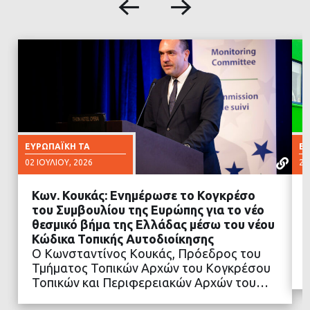
ΕΥΡΩΠΑΪΚΉ ΤΑ
ΕΥ
02 ΙΟΥΛΊΟΥ, 2026
25
Κων. Κουκάς: Ενημέρωσε το Κογκρέσο
του Συμβουλίου της Ευρώπης για το νέο
θεσμικό βήμα της Ελλάδας μέσω του νέου
Κώδικα Τοπικής Αυτοδιοίκησης
ΔΙΑΒΑΣΤΕ ΠΕΡΙΣΣΟΤΕΡΑ
Ο Κωνσταντίνος Κουκάς, Πρόεδρος του
Τμήματος Τοπικών Αρχών του Κογκρέσου
Τοπικών και Περιφερειακών Αρχών του…