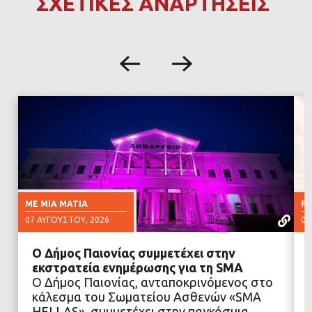
ΣΧΕΤΙΚΕΣ ΑΝΑΡΤΗΣΕΙΣ
ΜΕ ΜΙΑ ΜΑΤΙΆ
Ρ
07 ΑΥΓΟΎΣΤΟΥ, 2026
07
Ο Δήμος Παιονίας συμμετέχει στην
εκστρατεία ενημέρωσης για τη SMA
Ο Δήμος Παιονίας, ανταποκρινόμενος στο
κάλεσμα του Σωματείου Ασθενών «SMA
ΔΙΑΒΑΣΤΕ ΠΕΡΙΣΣΟΤΕΡΑ
HELLAS», συμμετέχει στην παγκόσμια