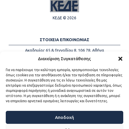
ΚΕΔΕ © 2026
ΣΤΟΙΧΕΙΑ ΕΠΙΚΟΙΝΩΝΙΑΣ
Ακαδημίας 65 & Γενναδίου 8, 106 78, Αθήνα
Τηλέφωνα:
+30 213-2147500
Διαχείριση Συγκατάθεσης
Email:
info@kede.gr
Για να παρέχουμε την καλύτερη εμπειρία, χρησιμοποιούμε τεχνολογίες
όπως cookies για την αποθήκευση ή/και την πρόσβαση σε πληροφορίες
συσκευών. Η συγκατάθεση για τις εν λόγω τεχνολογίες θα μας
επιτρέψει να επεξεργαστούμε δεδομένα προσωπικού χαρακτήρα, όπως
ΧΡΗΣΙΜΟΙ ΣΥΝΔΕΣΜΟΙ
συμπεριφορά περιήγησης ή μοναδικά αναγνωριστικά σε αυτόν τον
ιστότοπο. Η μη συγκατάθεση ή η ανάκληση της συγκατάθεσης, μπορεί
Η ΚΕΔΕ
να επηρεάσει αρνητικά ορισμένες λειτουργίες και δυνατότητες.
Επικοινωνία
Sitemap
Προσβασιμότητα
Αποδοχή
Όροι χρήσης