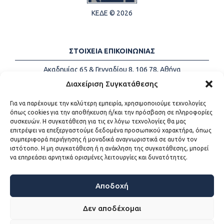
ΚΕΔΕ © 2026
ΣΤΟΙΧΕΙΑ ΕΠΙΚΟΙΝΩΝΙΑΣ
Ακαδημίας 65 & Γενναδίου 8, 106 78, Αθήνα
Τηλέφωνα:
+30 213-2147500
Διαχείριση Συγκατάθεσης
Email:
info@kede.gr
Για να παρέχουμε την καλύτερη εμπειρία, χρησιμοποιούμε τεχνολογίες
όπως cookies για την αποθήκευση ή/και την πρόσβαση σε πληροφορίες
συσκευών. Η συγκατάθεση για τις εν λόγω τεχνολογίες θα μας
επιτρέψει να επεξεργαστούμε δεδομένα προσωπικού χαρακτήρα, όπως
ΧΡΗΣΙΜΟΙ ΣΥΝΔΕΣΜΟΙ
συμπεριφορά περιήγησης ή μοναδικά αναγνωριστικά σε αυτόν τον
ιστότοπο. Η μη συγκατάθεση ή η ανάκληση της συγκατάθεσης, μπορεί
Η ΚΕΔΕ
να επηρεάσει αρνητικά ορισμένες λειτουργίες και δυνατότητες.
Επικοινωνία
Sitemap
Προσβασιμότητα
Αποδοχή
Όροι χρήσης
Δεν αποδέχομαι