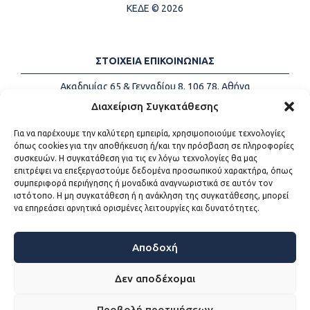
ΚΕΔΕ © 2026
ΣΤΟΙΧΕΙΑ ΕΠΙΚΟΙΝΩΝΙΑΣ
Ακαδημίας 65 & Γενναδίου 8, 106 78, Αθήνα
Τηλέφωνα:
+30 213-2147500
Διαχείριση Συγκατάθεσης
Email:
info@kede.gr
Για να παρέχουμε την καλύτερη εμπειρία, χρησιμοποιούμε τεχνολογίες
όπως cookies για την αποθήκευση ή/και την πρόσβαση σε πληροφορίες
συσκευών. Η συγκατάθεση για τις εν λόγω τεχνολογίες θα μας
επιτρέψει να επεξεργαστούμε δεδομένα προσωπικού χαρακτήρα, όπως
ΧΡΗΣΙΜΟΙ ΣΥΝΔΕΣΜΟΙ
συμπεριφορά περιήγησης ή μοναδικά αναγνωριστικά σε αυτόν τον
ιστότοπο. Η μη συγκατάθεση ή η ανάκληση της συγκατάθεσης, μπορεί
Η ΚΕΔΕ
να επηρεάσει αρνητικά ορισμένες λειτουργίες και δυνατότητες.
Επικοινωνία
Sitemap
Προσβασιμότητα
Αποδοχή
Όροι χρήσης
Δεν αποδέχομαι
Προβολή προτιμήσεων