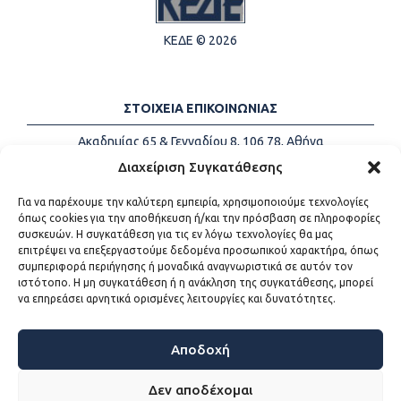
ΚΕΔΕ © 2026
ΣΤΟΙΧΕΙΑ ΕΠΙΚΟΙΝΩΝΙΑΣ
Ακαδημίας 65 & Γενναδίου 8, 106 78, Αθήνα
Τηλέφωνα:
+30 213-2147500
Διαχείριση Συγκατάθεσης
Email:
info@kede.gr
Για να παρέχουμε την καλύτερη εμπειρία, χρησιμοποιούμε τεχνολογίες
όπως cookies για την αποθήκευση ή/και την πρόσβαση σε πληροφορίες
συσκευών. Η συγκατάθεση για τις εν λόγω τεχνολογίες θα μας
επιτρέψει να επεξεργαστούμε δεδομένα προσωπικού χαρακτήρα, όπως
ΧΡΗΣΙΜΟΙ ΣΥΝΔΕΣΜΟΙ
συμπεριφορά περιήγησης ή μοναδικά αναγνωριστικά σε αυτόν τον
ιστότοπο. Η μη συγκατάθεση ή η ανάκληση της συγκατάθεσης, μπορεί
Η ΚΕΔΕ
να επηρεάσει αρνητικά ορισμένες λειτουργίες και δυνατότητες.
Επικοινωνία
Sitemap
Προσβασιμότητα
Αποδοχή
Όροι χρήσης
Δεν αποδέχομαι