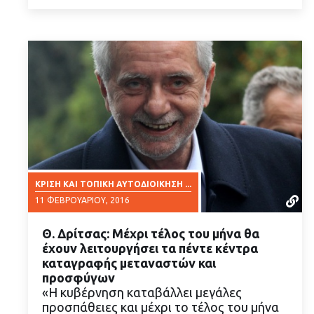
ΚΡΊΣΗ ΚΑΙ ΤΟΠΙΚΉ ΑΥΤΟΔΙΟΊΚΗΣΗ ...
11 ΦΕΒΡΟΥΑΡΊΟΥ, 2016
Θ. Δρίτσας: Μέχρι τέλος του μήνα θα
έχουν λειτουργήσει τα πέντε κέντρα
καταγραφής μεταναστών και
προσφύγων
«Η κυβέρνηση καταβάλλει μεγάλες
ΔΙΑΒΑΣΤΕ ΠΕΡΙΣΣΟΤΕΡΑ
προσπάθειες και μέχρι το τέλος του μήνα