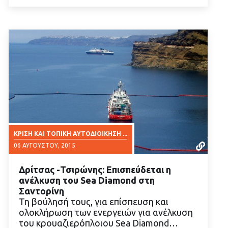
ΚΡΊΣΗ ΚΑΙ ΤΟΠΙΚΉ ΑΥΤΟΔΙΟΊΚΗΣΗ ...
06 ΑΥΓΟΎΣΤΟΥ, 2015
Δρίτσας -Τσιρώνης: Επισπεύδεται η
ανέλκυση του Sea Diamond στη
Σαντορίνη
Τη βούλησή τους, για επίσπευση και
ολοκλήρωση των ενεργειών για ανέλκυση
ΔΙΑΒΑΣΤΕ ΠΕΡΙΣΣΟΤΕΡΑ
του κρουαζιερόπλοιου Sea Diamond…