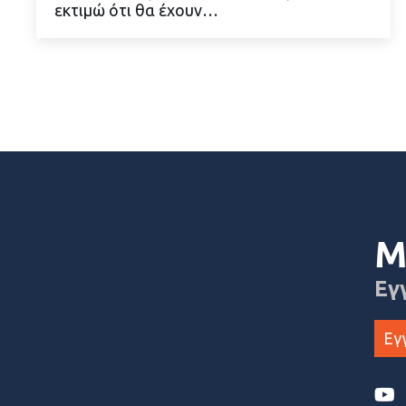
εκτιμώ ότι θα έχουν…
Μ
Εγ
Εγ