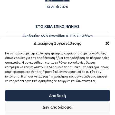
ΚΕΔΕ © 2026
ΣΤΟΙΧΕΙΑ ΕΠΙΚΟΙΝΩΝΙΑΣ
Ακαδημίας 65 & Γενναδίου 8, 106 78, Αθήνα
Τηλέφωνα:
+30 213-2147500
Διαχείριση Συγκατάθεσης
Email:
info@kede.gr
Για να παρέχουμε την καλύτερη εμπειρία, χρησιμοποιούμε τεχνολογίες
όπως cookies για την αποθήκευση ή/και την πρόσβαση σε πληροφορίες
συσκευών. Η συγκατάθεση για τις εν λόγω τεχνολογίες θα μας
επιτρέψει να επεξεργαστούμε δεδομένα προσωπικού χαρακτήρα, όπως
ΧΡΗΣΙΜΟΙ ΣΥΝΔΕΣΜΟΙ
συμπεριφορά περιήγησης ή μοναδικά αναγνωριστικά σε αυτόν τον
ιστότοπο. Η μη συγκατάθεση ή η ανάκληση της συγκατάθεσης, μπορεί
Η ΚΕΔΕ
να επηρεάσει αρνητικά ορισμένες λειτουργίες και δυνατότητες.
Επικοινωνία
Sitemap
Προσβασιμότητα
Αποδοχή
Όροι χρήσης
Δεν αποδέχομαι