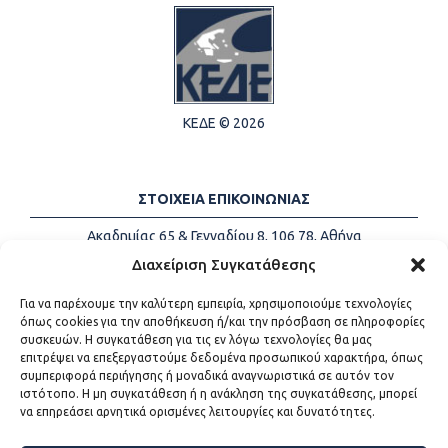
ΚΕΔΕ © 2026
ΣΤΟΙΧΕΙΑ ΕΠΙΚΟΙΝΩΝΙΑΣ
Ακαδημίας 65 & Γενναδίου 8, 106 78, Αθήνα
Τηλέφωνα:
+30 213-2147500
Διαχείριση Συγκατάθεσης
Email:
info@kede.gr
Για να παρέχουμε την καλύτερη εμπειρία, χρησιμοποιούμε τεχνολογίες
όπως cookies για την αποθήκευση ή/και την πρόσβαση σε πληροφορίες
συσκευών. Η συγκατάθεση για τις εν λόγω τεχνολογίες θα μας
επιτρέψει να επεξεργαστούμε δεδομένα προσωπικού χαρακτήρα, όπως
ΧΡΗΣΙΜΟΙ ΣΥΝΔΕΣΜΟΙ
συμπεριφορά περιήγησης ή μοναδικά αναγνωριστικά σε αυτόν τον
ιστότοπο. Η μη συγκατάθεση ή η ανάκληση της συγκατάθεσης, μπορεί
Η ΚΕΔΕ
να επηρεάσει αρνητικά ορισμένες λειτουργίες και δυνατότητες.
Επικοινωνία
Sitemap