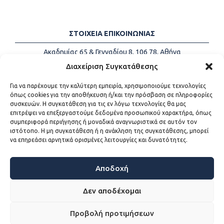
ΣΤΟΙΧΕΙΑ ΕΠΙΚΟΙΝΩΝΙΑΣ
Ακαδημίας 65 & Γενναδίου 8, 106 78, Αθήνα
Τηλέφωνα:
+30 213-2147500
Διαχείριση Συγκατάθεσης
Email:
info@kede.gr
Για να παρέχουμε την καλύτερη εμπειρία, χρησιμοποιούμε τεχνολογίες
όπως cookies για την αποθήκευση ή/και την πρόσβαση σε πληροφορίες
συσκευών. Η συγκατάθεση για τις εν λόγω τεχνολογίες θα μας
επιτρέψει να επεξεργαστούμε δεδομένα προσωπικού χαρακτήρα, όπως
ΧΡΗΣΙΜΟΙ ΣΥΝΔΕΣΜΟΙ
συμπεριφορά περιήγησης ή μοναδικά αναγνωριστικά σε αυτόν τον
ιστότοπο. Η μη συγκατάθεση ή η ανάκληση της συγκατάθεσης, μπορεί
Η ΚΕΔΕ
να επηρεάσει αρνητικά ορισμένες λειτουργίες και δυνατότητες.
Επικοινωνία
Sitemap
Προσβασιμότητα
Αποδοχή
Όροι χρήσης
Δεν αποδέχομαι
Προβολή προτιμήσεων
WEB DEVELOPMENT BY
ΕΓΚΡΙΤΟΣ GROUP - ΣΥΝΕΡΓΑΣΙΑ Α.Ε.