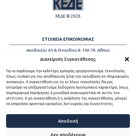
ΚΕΔΕ © 2026
ΣΤΟΙΧΕΙΑ ΕΠΙΚΟΙΝΩΝΙΑΣ
Ακαδημίας 65 & Γενναδίου 8, 106 78, Αθήνα
Τηλέφωνα:
+30 213-2147500
Διαχείριση Συγκατάθεσης
Email:
info@kede.gr
Για να παρέχουμε την καλύτερη εμπειρία, χρησιμοποιούμε τεχνολογίες
όπως cookies για την αποθήκευση ή/και την πρόσβαση σε πληροφορίες
συσκευών. Η συγκατάθεση για τις εν λόγω τεχνολογίες θα μας
επιτρέψει να επεξεργαστούμε δεδομένα προσωπικού χαρακτήρα, όπως
ΧΡΗΣΙΜΟΙ ΣΥΝΔΕΣΜΟΙ
συμπεριφορά περιήγησης ή μοναδικά αναγνωριστικά σε αυτόν τον
ιστότοπο. Η μη συγκατάθεση ή η ανάκληση της συγκατάθεσης, μπορεί
Η ΚΕΔΕ
να επηρεάσει αρνητικά ορισμένες λειτουργίες και δυνατότητες.
Επικοινωνία
Sitemap
Προσβασιμότητα
Αποδοχή
Όροι χρήσης
Δεν αποδέχομαι