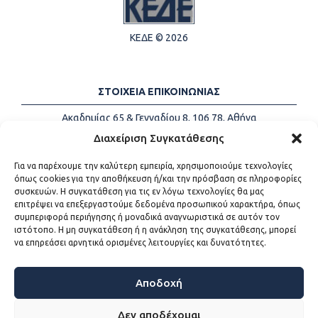
ΚΕΔΕ © 2026
ΣΤΟΙΧΕΙΑ ΕΠΙΚΟΙΝΩΝΙΑΣ
Ακαδημίας 65 & Γενναδίου 8, 106 78, Αθήνα
Τηλέφωνα:
+30 213-2147500
Διαχείριση Συγκατάθεσης
Email:
info@kede.gr
Για να παρέχουμε την καλύτερη εμπειρία, χρησιμοποιούμε τεχνολογίες
όπως cookies για την αποθήκευση ή/και την πρόσβαση σε πληροφορίες
συσκευών. Η συγκατάθεση για τις εν λόγω τεχνολογίες θα μας
επιτρέψει να επεξεργαστούμε δεδομένα προσωπικού χαρακτήρα, όπως
ΧΡΗΣΙΜΟΙ ΣΥΝΔΕΣΜΟΙ
συμπεριφορά περιήγησης ή μοναδικά αναγνωριστικά σε αυτόν τον
ιστότοπο. Η μη συγκατάθεση ή η ανάκληση της συγκατάθεσης, μπορεί
Η ΚΕΔΕ
να επηρεάσει αρνητικά ορισμένες λειτουργίες και δυνατότητες.
Επικοινωνία
Sitemap
Προσβασιμότητα
Αποδοχή
Όροι χρήσης
Δεν αποδέχομαι