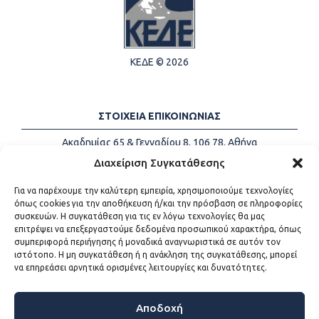
ΚΕΔΕ © 2026
ΣΤΟΙΧΕΙΑ ΕΠΙΚΟΙΝΩΝΙΑΣ
Ακαδημίας 65 & Γενναδίου 8, 106 78, Αθήνα
Τηλέφωνα:
+30 213-2147500
Διαχείριση Συγκατάθεσης
Email:
info@kede.gr
Για να παρέχουμε την καλύτερη εμπειρία, χρησιμοποιούμε τεχνολογίες
όπως cookies για την αποθήκευση ή/και την πρόσβαση σε πληροφορίες
συσκευών. Η συγκατάθεση για τις εν λόγω τεχνολογίες θα μας
επιτρέψει να επεξεργαστούμε δεδομένα προσωπικού χαρακτήρα, όπως
ΧΡΗΣΙΜΟΙ ΣΥΝΔΕΣΜΟΙ
συμπεριφορά περιήγησης ή μοναδικά αναγνωριστικά σε αυτόν τον
ιστότοπο. Η μη συγκατάθεση ή η ανάκληση της συγκατάθεσης, μπορεί
Η ΚΕΔΕ
να επηρεάσει αρνητικά ορισμένες λειτουργίες και δυνατότητες.
Επικοινωνία
Sitemap
Προσβασιμότητα
Αποδοχή