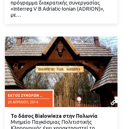
πρόγραμμα διακρατικής συνεργασίας
ΔΙΑΒΑΣΤΕ ΠΕΡΙΣΣΟΤΕΡΑ
«Interreg V B Adriatic-Ionian (ADRION)»,
με…
ΕΚΤΌΣ ΣΥΝΌΡΩΝ ...
20 ΑΠΡΙΛΊΟΥ, 2014
Το δάσος Bialowieza στην Πολωνία
Μνημείο Παγκόσμιας Πολιτιστικής
Κληρονομιάς έχει χαρακτηριστεί το