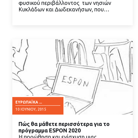
φυσικού περιβάλλοντος των νησιών
ΔΙΑΒΑΣΤΕ ΠΕΡΙΣΣΟΤΕΡΑ
Κυκλάδων και Δωδεκανήσων, που…
ΕΥΡΩΠΑΪΚΆ ...
10 ΙΟΥΝΊΟΥ, 2015
Πώς θα μάθετε περισσότερα για το
πρόγραμμα ESPON 2020
Η προώθηση και ενίσχυση μιας