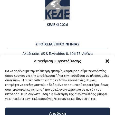
ΚΕΔΕ © 2026
ΣΤΟΙΧΕΙΑ ΕΠΙΚΟΙΝΩΝΙΑΣ
Ακαδημίας 65 & Γενναδίου 8, 106 78, Αθήνα
Τηλέφωνα:
+30 213-2147500
Διαχείριση Συγκατάθεσης
Email:
info@kede.gr
Για να παρέχουμε την καλύτερη εμπειρία, χρησιμοποιούμε τεχνολογίες
όπως cookies για την αποθήκευση ή/και την πρόσβαση σε πληροφορίες
συσκευών. Η συγκατάθεση για τις εν λόγω τεχνολογίες θα μας
επιτρέψει να επεξεργαστούμε δεδομένα προσωπικού χαρακτήρα, όπως
ΧΡΗΣΙΜΟΙ ΣΥΝΔΕΣΜΟΙ
συμπεριφορά περιήγησης ή μοναδικά αναγνωριστικά σε αυτόν τον
ιστότοπο. Η μη συγκατάθεση ή η ανάκληση της συγκατάθεσης, μπορεί
Η ΚΕΔΕ
να επηρεάσει αρνητικά ορισμένες λειτουργίες και δυνατότητες.
Επικοινωνία
Sitemap
Προσβασιμότητα
Αποδοχή