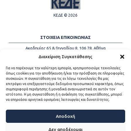
ΚΕΔΕ © 2026
ΣΤΟΙΧΕΙΑ ΕΠΙΚΟΙΝΩΝΙΑΣ
Ακαδημίας 65 & Γενναδίου 8, 106 78, Αθήνα
Τηλέφωνα:
+30 213-2147500
Διαχείριση Συγκατάθεσης
Email:
info@kede.gr
Για να παρέχουμε την καλύτερη εμπειρία, χρησιμοποιούμε τεχνολογίες
όπως cookies για την αποθήκευση ή/και την πρόσβαση σε πληροφορίες
συσκευών. Η συγκατάθεση για τις εν λόγω τεχνολογίες θα μας
επιτρέψει να επεξεργαστούμε δεδομένα προσωπικού χαρακτήρα, όπως
ΧΡΗΣΙΜΟΙ ΣΥΝΔΕΣΜΟΙ
συμπεριφορά περιήγησης ή μοναδικά αναγνωριστικά σε αυτόν τον
ιστότοπο. Η μη συγκατάθεση ή η ανάκληση της συγκατάθεσης, μπορεί
Η ΚΕΔΕ
να επηρεάσει αρνητικά ορισμένες λειτουργίες και δυνατότητες.
Επικοινωνία
Sitemap
Προσβασιμότητα
Αποδοχή
Όροι χρήσης
Δεν αποδέχομαι