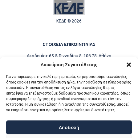
ΚΕΔΕ © 2026
ΣΤΟΙΧΕΙΑ ΕΠΙΚΟΙΝΩΝΙΑΣ
Ακαδημίας 65 & Γενναδίου 8, 106 78, Αθήνα
Τηλέφωνα:
+30 213-2147500
Διαχείριση Συγκατάθεσης
Email:
info@kede.gr
Για να παρέχουμε την καλύτερη εμπειρία, χρησιμοποιούμε τεχνολογίες
όπως cookies για την αποθήκευση ή/και την πρόσβαση σε πληροφορίες
συσκευών. Η συγκατάθεση για τις εν λόγω τεχνολογίες θα μας
επιτρέψει να επεξεργαστούμε δεδομένα προσωπικού χαρακτήρα, όπως
ΧΡΗΣΙΜΟΙ ΣΥΝΔΕΣΜΟΙ
συμπεριφορά περιήγησης ή μοναδικά αναγνωριστικά σε αυτόν τον
ιστότοπο. Η μη συγκατάθεση ή η ανάκληση της συγκατάθεσης, μπορεί
Η ΚΕΔΕ
να επηρεάσει αρνητικά ορισμένες λειτουργίες και δυνατότητες.
Επικοινωνία
Sitemap
Προσβασιμότητα
Αποδοχή
Όροι χρήσης