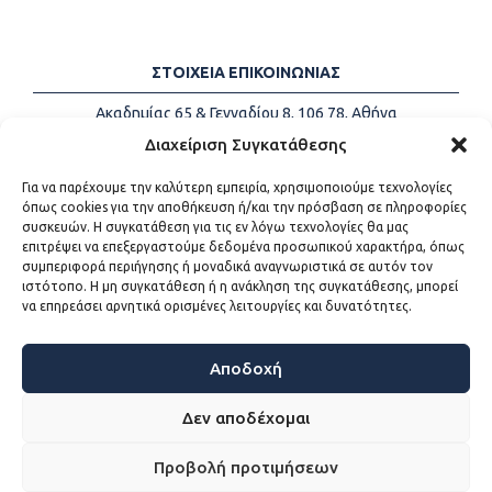
ΣΤΟΙΧΕΙΑ ΕΠΙΚΟΙΝΩΝΙΑΣ
Ακαδημίας 65 & Γενναδίου 8, 106 78, Αθήνα
Τηλέφωνα:
+30 213-2147500
Διαχείριση Συγκατάθεσης
Email:
info@kede.gr
Για να παρέχουμε την καλύτερη εμπειρία, χρησιμοποιούμε τεχνολογίες
όπως cookies για την αποθήκευση ή/και την πρόσβαση σε πληροφορίες
συσκευών. Η συγκατάθεση για τις εν λόγω τεχνολογίες θα μας
επιτρέψει να επεξεργαστούμε δεδομένα προσωπικού χαρακτήρα, όπως
ΧΡΗΣΙΜΟΙ ΣΥΝΔΕΣΜΟΙ
συμπεριφορά περιήγησης ή μοναδικά αναγνωριστικά σε αυτόν τον
ιστότοπο. Η μη συγκατάθεση ή η ανάκληση της συγκατάθεσης, μπορεί
Η ΚΕΔΕ
να επηρεάσει αρνητικά ορισμένες λειτουργίες και δυνατότητες.
Επικοινωνία
Sitemap
Προσβασιμότητα
Αποδοχή
Όροι χρήσης
Δεν αποδέχομαι
Προβολή προτιμήσεων
WEB DEVELOPMENT BY
ΕΓΚΡΙΤΟΣ GROUP - ΣΥΝΕΡΓΑΣΙΑ Α.Ε.