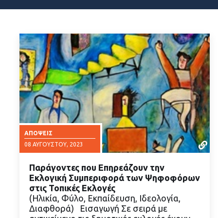
ΑΠΌΨΕΙΣ
08 ΑΥΓΟΎΣΤΟΥ, 2023
Παράγοντες που Επηρεάζουν την
Εκλογική Συμπεριφορά των Ψηφοφόρων
στις Τοπικές Εκλογές
(Ηλικία, Φύλο, Εκπαίδευση, Ιδεολογία,
Διαφθορά) Εισαγωγή Σε σειρά με
ΔΙΑΒΑΣΤΕ ΠΕΡΙΣΣΟΤΕΡΑ