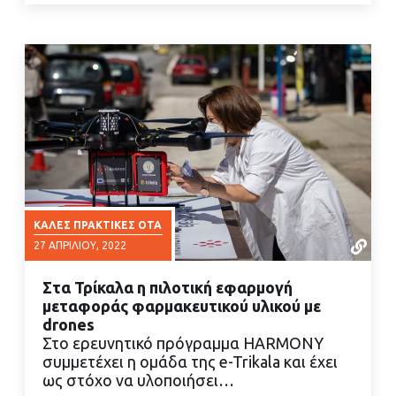
ΚΑΛΈΣ ΠΡΑΚΤΙΚΈΣ ΟΤΑ
27 ΑΠΡΙΛΊΟΥ, 2022
Στα Τρίκαλα η πιλοτική εφαρμογή
μεταφοράς φαρμακευτικού υλικού με
drones
Στο ερευνητικό πρόγραμμα HARMONY
συμμετέχει η ομάδα της e-Trikala και έχει
ΔΙΑΒΑΣΤΕ ΠΕΡΙΣΣΟΤΕΡΑ
ως στόχο να υλοποιήσει…