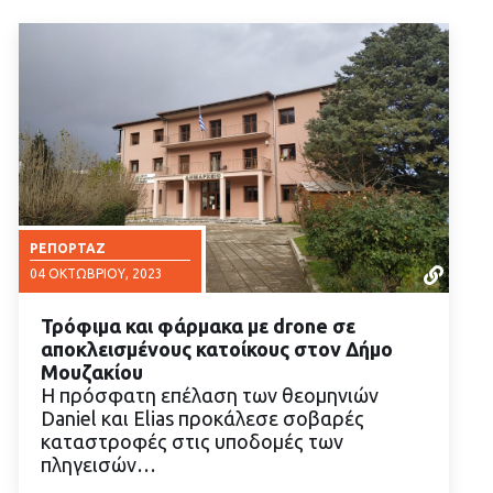
ΡΕΠΟΡΤΆΖ
04 ΟΚΤΩΒΡΊΟΥ, 2023
Τρόφιμα και φάρμακα με drone σε
αποκλεισμένους κατοίκους στον Δήμο
Μουζακίου
Η πρόσφατη επέλαση των θεομηνιών
Daniel και Elias προκάλεσε σοβαρές
ΔΙΑΒΑΣΤΕ ΠΕΡΙΣΣΟΤΕΡΑ
καταστροφές στις υποδομές των
πληγεισών…