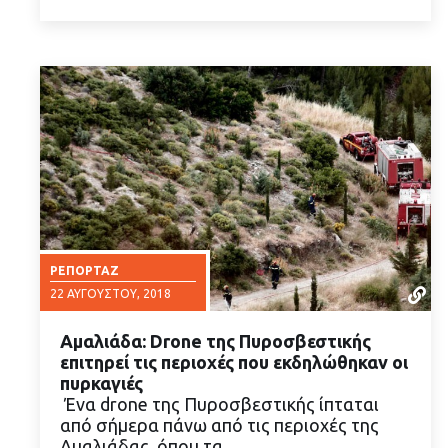
ΡΕΠΟΡΤΆΖ
22 ΑΥΓΟΎΣΤΟΥ, 2018
Αμαλιάδα: Drone της Πυροσβεστικής
επιτηρεί τις περιοχές που εκδηλώθηκαν οι
πυρκαγιές
Ένα drone της Πυροσβεστικής ίπταται
από σήμερα πάνω από τις περιοχές της
ΔΙΑΒΑΣΤΕ ΠΕΡΙΣΣΟΤΕΡΑ
Αμαλιάδας, όπου τα…