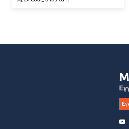
Μ
Εγ
Εγ