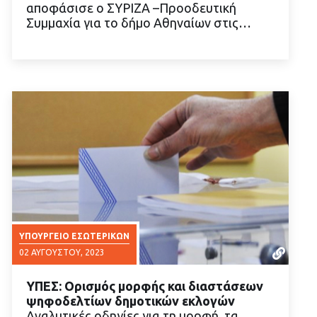
αποφάσισε ο ΣΥΡΙΖΑ –Προοδευτική
ΔΙΑΒΑΣΤΕ ΠΕΡΙΣΣΟΤΕΡΑ
Συμμαχία για το δήμο Αθηναίων στις…
ΥΠΟΥΡΓΕΊΟ ΕΣΩΤΕΡΙΚΏΝ
02 ΑΥΓΟΎΣΤΟΥ, 2023
ΥΠΕΣ: Ορισμός μορφής και διαστάσεων
ψηφοδελτίων δημοτικών εκλογών
Αναλυτικές οδηγίες για τη μορφή, τα