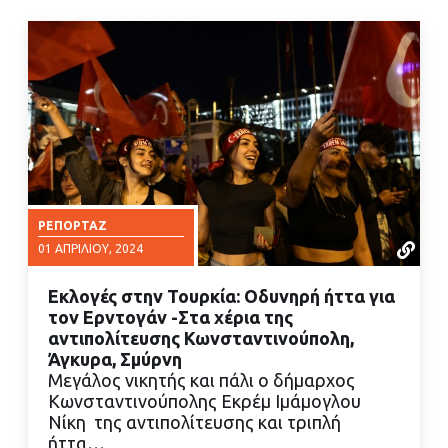
ΡΕΠΟΡΤΆΖ
01 ΑΠΡΙΛΊΟΥ, 2024
Εκλογές στην Τουρκία: Οδυνηρή ήττα για
τον Ερντογάν -Στα χέρια της
αντιπολίτευσης Κωνσταντινούπολη,
Άγκυρα, Σμύρνη
Μεγάλος νικητής και πάλι ο δήμαρχος
ΔΙΑΒΑΣΤΕ ΠΕΡΙΣΣΟΤΕΡΑ
Κωνσταντινούπολης Εκρέμ Ιμάμογλου
Νίκη της αντιπολίτευσης και τριπλή
ήττα…