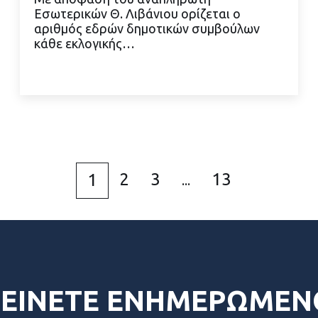
Εσωτερικών Θ. Λιβάνιου ορίζεται ο
αριθμός εδρών δημοτικών συμβούλων
ΔΙΑΒΑΣΤΕ ΠΕΡΙΣΣΟΤΕΡΑ
κάθε εκλογικής…
2
3
13
1
...
ΕΙΝΕΤΕ ΕΝΗΜΕΡΩΜΕΝ