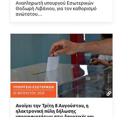
Αναπληρωτή υπουργού Εσωτερικών
ΔΙΑΒΑΣΤΕ ΠΕΡΙΣΣΟΤΕΡΑ
Θοδωρή Λιβάνιου, για τον καθορισμό
ανώτατου…
ΥΠΟΥΡΓΕΊΟ ΕΣΩΤΕΡΙΚΏΝ
03 ΑΥΓΟΎΣΤΟΥ, 2023
Ανοίγει την Τρίτη 8 Αυγούστου, η
ηλεκτρονική πύλη δήλωσης
υποψηφιοτήτων στις δημοτικές και