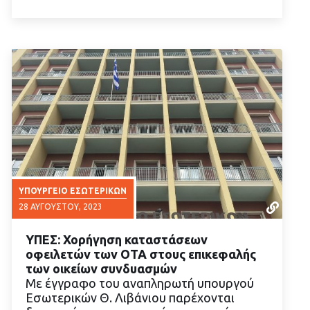
ΥΠΟΥΡΓΕΊΟ ΕΣΩΤΕΡΙΚΏΝ
28 ΑΥΓΟΎΣΤΟΥ, 2023
ΥΠΕΣ: Χορήγηση καταστάσεων
οφειλετών των ΟΤΑ στους επικεφαλής
των οικείων συνδυασμών
Με έγγραφο του αναπληρωτή υπουργού
Εσωτερικών Θ. Λιβάνιου παρέχονται
ΔΙΑΒΑΣΤΕ ΠΕΡΙΣΣΟΤΕΡΑ