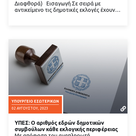
Διαφθορά) Εισαγωγή Σε σειρά με
ΔΙΑΒΑΣΤΕ ΠΕΡΙΣΣΟΤΕΡΑ
αντικείμενο τις δημοτικές εκλογές έχουν…
ΥΠΟΥΡΓΕΊΟ ΕΣΩΤΕΡΙΚΏΝ
02 ΑΥΓΟΎΣΤΟΥ, 2023
ΥΠΕΣ: Ο αριθμός εδρών δημοτικών
συμβούλων κάθε εκλογικής περιφέρειας
Με απόφαση του αναπληρωτή