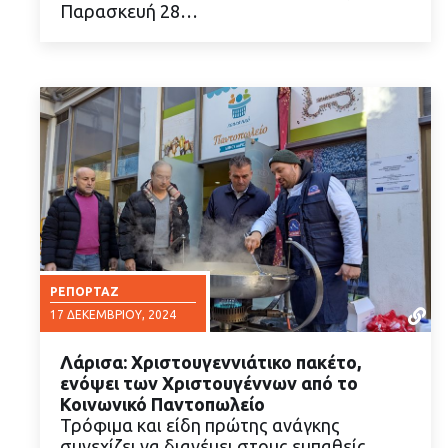
Παρασκευή 28…
ΡΕΠΟΡΤΆΖ
17 ΔΕΚΕΜΒΡΊΟΥ, 2024
Λάρισα: Χριστουγεννιάτικο πακέτο,
ενόψει των Χριστουγέννων από το
Κοινωνικό Παντοπωλείο
Τρόφιμα και είδη πρώτης ανάγκης
συνεχίζει να διανέμει στους ευπαθείς