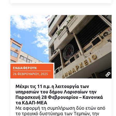
ΕΝΔΙΑΦΈΡΟΥΝ
26 ΦΕΒΡΟΥΑΡΊΟΥ, 2025
Μέχρι τις 11 π.μ. η λειτουργία των
υπηρεσιών του δήμου Λαρισαίων την
Παρασκευή 28 Φεβρουαρίου – Κανονικά
τα ΚΔΑΠ-ΜΕΑ
Με αφορμή τη συμπλήρωση δύο ετών από
ΔΙΑΒΑΣΤΕ ΠΕΡΙΣΣΟΤΕΡΑ
το τραγικό δυστύχημα των Τεμπών, την