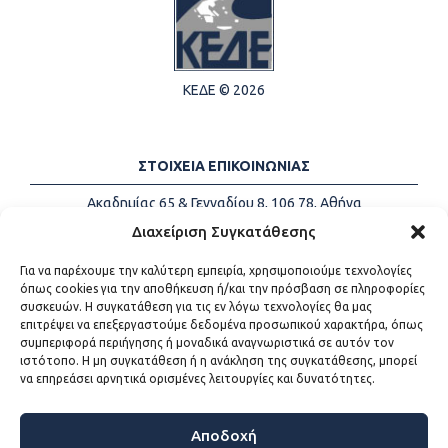
ΚΕΔΕ © 2026
ΣΤΟΙΧΕΙΑ ΕΠΙΚΟΙΝΩΝΙΑΣ
Ακαδημίας 65 & Γενναδίου 8, 106 78, Αθήνα
Τηλέφωνα:
+30 213-2147500
Διαχείριση Συγκατάθεσης
Email:
info@kede.gr
Για να παρέχουμε την καλύτερη εμπειρία, χρησιμοποιούμε τεχνολογίες
όπως cookies για την αποθήκευση ή/και την πρόσβαση σε πληροφορίες
συσκευών. Η συγκατάθεση για τις εν λόγω τεχνολογίες θα μας
επιτρέψει να επεξεργαστούμε δεδομένα προσωπικού χαρακτήρα, όπως
ΧΡΗΣΙΜΟΙ ΣΥΝΔΕΣΜΟΙ
συμπεριφορά περιήγησης ή μοναδικά αναγνωριστικά σε αυτόν τον
ιστότοπο. Η μη συγκατάθεση ή η ανάκληση της συγκατάθεσης, μπορεί
Η ΚΕΔΕ
να επηρεάσει αρνητικά ορισμένες λειτουργίες και δυνατότητες.
Επικοινωνία
Sitemap
Προσβασιμότητα
Αποδοχή