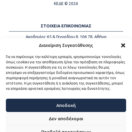
ΚΕΔΕ © 2026
ΣΤΟΙΧΕΙΑ ΕΠΙΚΟΙΝΩΝΙΑΣ
Ακαδημίας 65 & Γενναδίου 8, 106 78, Αθήνα
Τηλέφωνα:
+30 213-2147500
Διαχείριση Συγκατάθεσης
Email:
info@kede.gr
Για να παρέχουμε την καλύτερη εμπειρία, χρησιμοποιούμε τεχνολογίες
όπως cookies για την αποθήκευση ή/και την πρόσβαση σε πληροφορίες
συσκευών. Η συγκατάθεση για τις εν λόγω τεχνολογίες θα μας
επιτρέψει να επεξεργαστούμε δεδομένα προσωπικού χαρακτήρα, όπως
ΧΡΗΣΙΜΟΙ ΣΥΝΔΕΣΜΟΙ
συμπεριφορά περιήγησης ή μοναδικά αναγνωριστικά σε αυτόν τον
ιστότοπο. Η μη συγκατάθεση ή η ανάκληση της συγκατάθεσης, μπορεί
Η ΚΕΔΕ
να επηρεάσει αρνητικά ορισμένες λειτουργίες και δυνατότητες.
Επικοινωνία
Sitemap
Προσβασιμότητα
Αποδοχή
Όροι χρήσης
Δεν αποδέχομαι
Προβολή προτιμήσεων