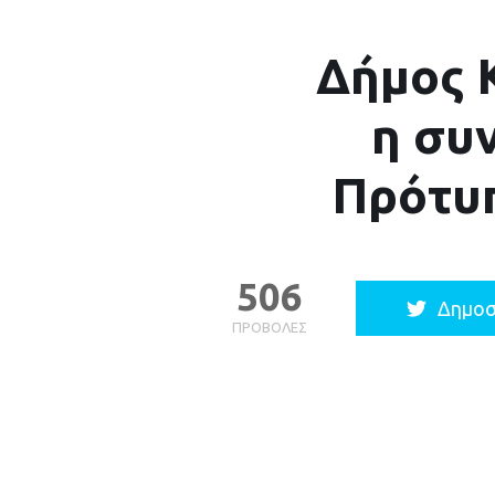
Δήμος Κ
η συν
Πρότυ
506
Δημοσ
ΠΡΟΒΟΛΈΣ