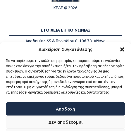
ΚΕΔΕ © 2026
ΣΤΟΙΧΕΙΑ ΕΠΙΚΟΙΝΩΝΙΑΣ
Ακαδημίας 65 & Γενναδίου 8, 106 78, Αθήνα
Τηλέφωνα:
+30 213-2147500
Διαχείριση Συγκατάθεσης
Email:
info@kede.gr
Για να παρέχουμε την καλύτερη εμπειρία, χρησιμοποιούμε τεχνολογίες
όπως cookies για την αποθήκευση ή/και την πρόσβαση σε πληροφορίες
συσκευών. Η συγκατάθεση για τις εν λόγω τεχνολογίες θα μας
επιτρέψει να επεξεργαστούμε δεδομένα προσωπικού χαρακτήρα, όπως
ΧΡΗΣΙΜΟΙ ΣΥΝΔΕΣΜΟΙ
συμπεριφορά περιήγησης ή μοναδικά αναγνωριστικά σε αυτόν τον
ιστότοπο. Η μη συγκατάθεση ή η ανάκληση της συγκατάθεσης, μπορεί
Η ΚΕΔΕ
να επηρεάσει αρνητικά ορισμένες λειτουργίες και δυνατότητες.
Επικοινωνία
Sitemap
Προσβασιμότητα
Αποδοχή
Όροι χρήσης
Δεν αποδέχομαι