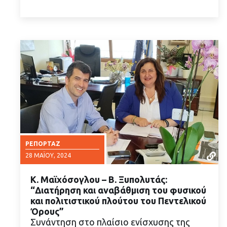
ΡΕΠΟΡΤΆΖ
28 ΜΑΪ́ΟΥ, 2024
Κ. Μαϊχόσογλου – Β. Ξυπολυτάς:
“Διατήρηση και αναβάθμιση του φυσικού
και πολιτιστικού πλούτου του Πεντελικού
Όρους”
Συνάντηση στο πλαίσιο ενίσχυσης της
ΔΙΑΒΑΣΤΕ ΠΕΡΙΣΣΟΤΕΡΑ