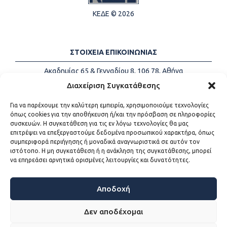
ΚΕΔΕ © 2026
ΣΤΟΙΧΕΙΑ ΕΠΙΚΟΙΝΩΝΙΑΣ
Ακαδημίας 65 & Γενναδίου 8, 106 78, Αθήνα
Τηλέφωνα:
+30 213-2147500
Διαχείριση Συγκατάθεσης
Email:
info@kede.gr
Για να παρέχουμε την καλύτερη εμπειρία, χρησιμοποιούμε τεχνολογίες
όπως cookies για την αποθήκευση ή/και την πρόσβαση σε πληροφορίες
συσκευών. Η συγκατάθεση για τις εν λόγω τεχνολογίες θα μας
επιτρέψει να επεξεργαστούμε δεδομένα προσωπικού χαρακτήρα, όπως
ΧΡΗΣΙΜΟΙ ΣΥΝΔΕΣΜΟΙ
συμπεριφορά περιήγησης ή μοναδικά αναγνωριστικά σε αυτόν τον
ιστότοπο. Η μη συγκατάθεση ή η ανάκληση της συγκατάθεσης, μπορεί
Η ΚΕΔΕ
να επηρεάσει αρνητικά ορισμένες λειτουργίες και δυνατότητες.
Επικοινωνία
Sitemap
Προσβασιμότητα
Αποδοχή
Όροι χρήσης
Δεν αποδέχομαι