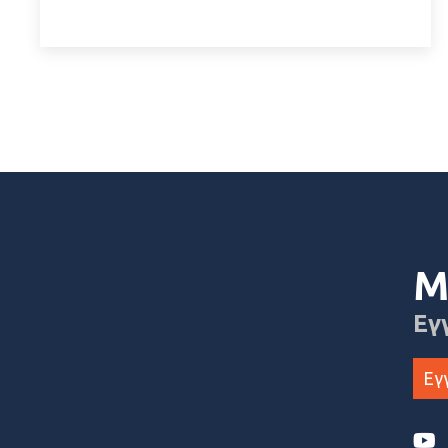
Μ
Εγ
Εγ