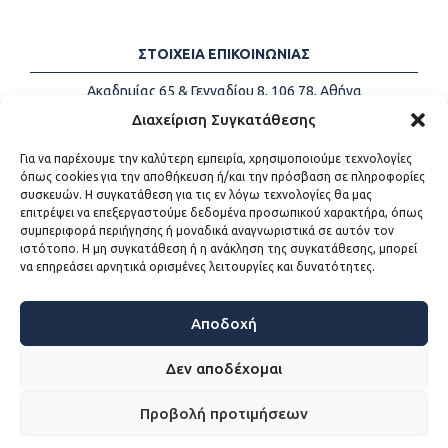
ΣΤΟΙΧΕΙΑ ΕΠΙΚΟΙΝΩΝΙΑΣ
Ακαδημίας 65 & Γενναδίου 8, 106 78, Αθήνα
Τηλέφωνα:
+30 213-2147500
Διαχείριση Συγκατάθεσης
Email:
info@kede.gr
Για να παρέχουμε την καλύτερη εμπειρία, χρησιμοποιούμε τεχνολογίες
όπως cookies για την αποθήκευση ή/και την πρόσβαση σε πληροφορίες
συσκευών. Η συγκατάθεση για τις εν λόγω τεχνολογίες θα μας
επιτρέψει να επεξεργαστούμε δεδομένα προσωπικού χαρακτήρα, όπως
ΧΡΗΣΙΜΟΙ ΣΥΝΔΕΣΜΟΙ
συμπεριφορά περιήγησης ή μοναδικά αναγνωριστικά σε αυτόν τον
ιστότοπο. Η μη συγκατάθεση ή η ανάκληση της συγκατάθεσης, μπορεί
Η ΚΕΔΕ
να επηρεάσει αρνητικά ορισμένες λειτουργίες και δυνατότητες.
Επικοινωνία
Sitemap
Προσβασιμότητα
Αποδοχή
Όροι χρήσης
Δεν αποδέχομαι
Προβολή προτιμήσεων
WEB DEVELOPMENT BY
ΕΓΚΡΙΤΟΣ GROUP - ΣΥΝΕΡΓΑΣΙΑ Α.Ε.