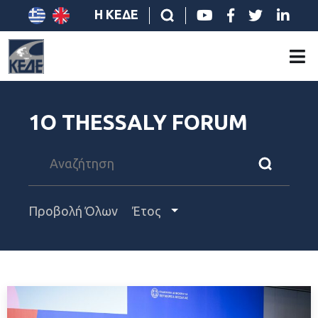
Η ΚΕΔΕ
1Ο THESSALY FORUM
Προβολή Όλων
Έτος