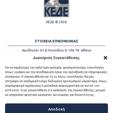
ΚΕΔΕ © 2026
ΣΤΟΙΧΕΙΑ ΕΠΙΚΟΙΝΩΝΙΑΣ
Ακαδημίας 65 & Γενναδίου 8, 106 78, Αθήνα
Τηλέφωνα:
+30 213-2147500
Διαχείριση Συγκατάθεσης
Email:
info@kede.gr
Για να παρέχουμε την καλύτερη εμπειρία, χρησιμοποιούμε τεχνολογίες
όπως cookies για την αποθήκευση ή/και την πρόσβαση σε πληροφορίες
συσκευών. Η συγκατάθεση για τις εν λόγω τεχνολογίες θα μας
επιτρέψει να επεξεργαστούμε δεδομένα προσωπικού χαρακτήρα, όπως
ΧΡΗΣΙΜΟΙ ΣΥΝΔΕΣΜΟΙ
συμπεριφορά περιήγησης ή μοναδικά αναγνωριστικά σε αυτόν τον
ιστότοπο. Η μη συγκατάθεση ή η ανάκληση της συγκατάθεσης, μπορεί
Η ΚΕΔΕ
να επηρεάσει αρνητικά ορισμένες λειτουργίες και δυνατότητες.
Επικοινωνία
Sitemap
Προσβασιμότητα
Αποδοχή