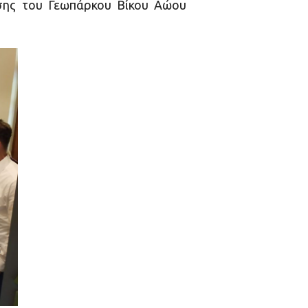
ισης του Γεωπάρκου Βίκου Αώου