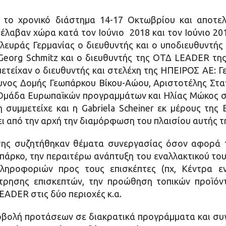
 το χρονικό διάστημα 14-17 Οκτωβρίου και αποτε
 έλαβαν χώρα κατά τον Ιούνιο 2018 και τον Ιούνιο 20
λευράς Γερμανίας ο διευθυντής και ο υποδιευθυντής
ι Georg Schmitz και ο διευθυντής της ΟΤΔ LEADER τη
ετείχαν ο διευθυντής και στελέχη της ΗΠΕΙΡΟΣ ΑΕ: Γ
ος Δομής Γεωπάρκου Βίκου-Αώου, Αριστοτέλης Σταγ
Ομάδα Ευρωπαϊκών προγραμμάτων και Ηλίας Μώκος 
συμμετείχε και η Gabriela Scheiner εκ μέρους της 
ει από την αρχή την διαμόρφωση του πλαισίου αυτής τ
σης συζητήθηκαν θέματα συνεργασίας όσον αφορά τ
πάρκο, την περαιτέρω ανάπτυξη του εναλλακτικού του
ληροφοριών προς τους επισκέπτες (πχ, Κέντρα εν
ρησης επισκεπτών, την προώθηση τοπικών προϊόντω
ADER στις δύο περιοχές κ.α.
οβολή προτάσεων σε διακρατικά προγράμματα και σ