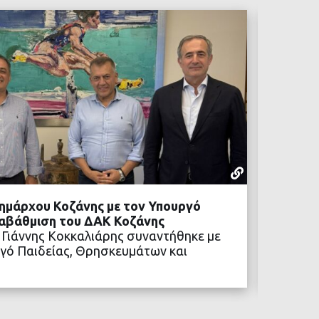
ΡΕΠΟΡΤΆΖ
05 ΑΥΓΟΎΣΤ
ημάρχου Κοζάνης με τον Υπουργό
Προχωρ
ναβάθμιση του ΔΑΚ Κοζάνης
Η αναβ
 Γιάννης Κοκκαλιάρης συναντήθηκε με
των νέ
γό Παιδείας, Θρησκευμάτων και
ΒΑΣΤΕ ΠΕΡΙΣΣΟΤΕΡΑ