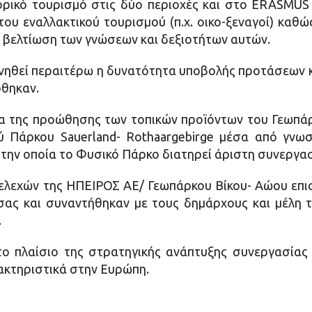
ορικό τουρισμό στις δύο περιοχές και στο ERASMUS 
υ εναλλακτικού τουρισμού (π.χ. οικο-ξεναγοί) καθώς 
ν βελτίωση των γνώσεων και δεξιοτήτων αυτών.
νηθεί περαιτέρω η δυνατότητα υποβολής προτάσεων κ
θηκαν.
 της προώθησης των τοπικών προϊόντων του Γεωπάρ
ύ Πάρκου Sauerland- Rothaargebirge μέσα από γνω
ε την οποία το Φυσικό Πάρκο διατηρεί άριστη συνεργασ
τελεχών της ΗΠΕΙΡΟΣ ΑΕ/ Γεωπάρκου Βίκου- Αώου επ
σας και συναντήθηκαν με τους δημάρχους και μέλη
.
το πλαίσιο της στρατηγικής ανάπτυξης συνεργασίας
ακτηριστικά στην Ευρώπη.