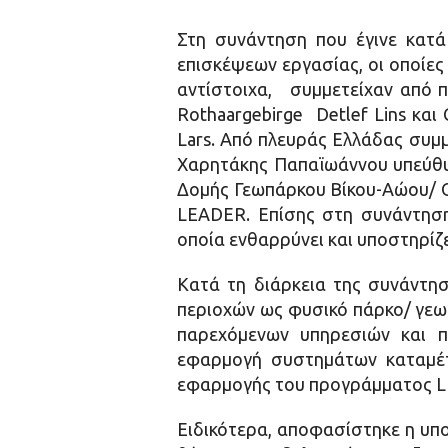
Στη συνάντηση που έγινε κατά
επισκέψεων εργασίας, οι οποίες
αντίστοιχα, συμμετείχαν από π
Rothaargebirge Detlef Lins κα
Lars. Από πλευράς Ελλάδας συμμ
Χαρητάκης Παπαϊωάννου υπεύθυν
Δομής Γεωπάρκου Βίκου-Αώου/ 
LEADER. Επίσης στη συνάντηση 
οποία ενθαρρύνει και υποστηρίζ
Κατά τη διάρκεια της συνάντη
περιοχών ως φυσικό πάρκο/ γεω
παρεχόμενων υπηρεσιών και π
εφαρμογή συστημάτων καταμέτ
εφαρμογής του προγράμματος LE
Ειδικότερα, αποφασίστηκε η υπ