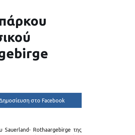
ωπάρκου
σικού
gebirge
Δημοσίευση στο Facebook
 Sauerland- Rothaargebirge της