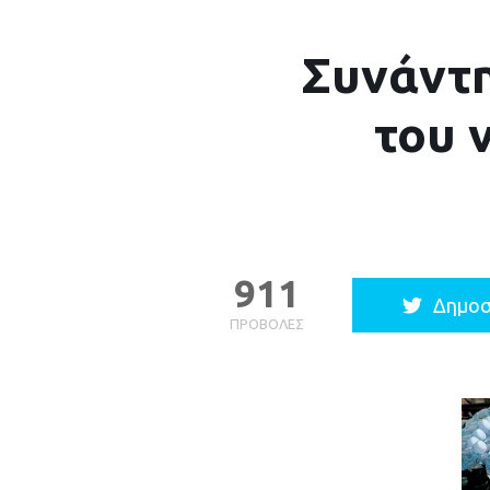
Συνάντη
του 
911
Δημοσ
ΠΡΟΒΟΛΈΣ