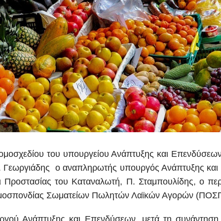
ομοσχεδίου του υπουργείου Ανάπτυξης και Επενδύσεων 
. Γεωργιάδης ο αναπληρωτής υπουργός Ανάπτυξης και
ι Προστασίας του Καταναλωτή, Π. Σταμπουλίδης, ο περι
 Ομοσπονδίας Σωματείων Πωλητών Λαϊκών Αγορών (ΠΟΣΠ
γού Ανάπτυξης και Επενδύσεων, μετά τη συνάντηση 