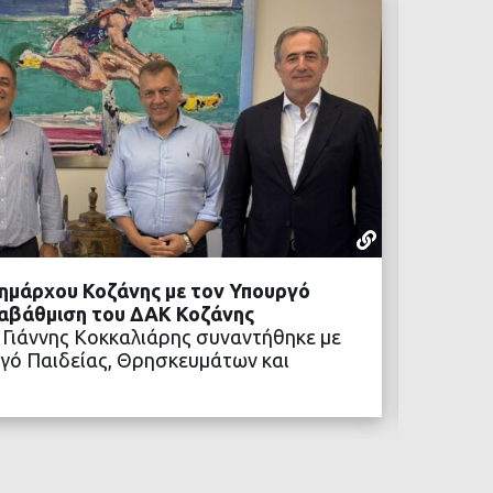
ΡΕΠΟΡΤΆΖ
05 ΑΥΓΟΎΣΤ
ημάρχου Κοζάνης με τον Υπουργό
Προχωρ
ναβάθμιση του ΔΑΚ Κοζάνης
Η αναβ
 Γιάννης Κοκκαλιάρης συναντήθηκε με
των νέ
γό Παιδείας, Θρησκευμάτων και
ΒΑΣΤΕ ΠΕΡΙΣΣΟΤΕΡΑ