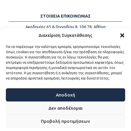
ΣΤΟΙΧΕΙΑ ΕΠΙΚΟΙΝΩΝΙΑΣ
Ακαδημίας 65 & Γενναδίου 8, 106 78, Αθήνα
Τηλέφωνα:
+30 213-2147500
Διαχείριση Συγκατάθεσης
Email:
info@kede.gr
Για να παρέχουμε την καλύτερη εμπειρία, χρησιμοποιούμε τεχνολογίες
όπως cookies για την αποθήκευση ή/και την πρόσβαση σε πληροφορίες
συσκευών. Η συγκατάθεση για τις εν λόγω τεχνολογίες θα μας
επιτρέψει να επεξεργαστούμε δεδομένα προσωπικού χαρακτήρα, όπως
ΧΡΗΣΙΜΟΙ ΣΥΝΔΕΣΜΟΙ
συμπεριφορά περιήγησης ή μοναδικά αναγνωριστικά σε αυτόν τον
ιστότοπο. Η μη συγκατάθεση ή η ανάκληση της συγκατάθεσης, μπορεί
Η ΚΕΔΕ
να επηρεάσει αρνητικά ορισμένες λειτουργίες και δυνατότητες.
Επικοινωνία
Sitemap
Προσβασιμότητα
Αποδοχή
Όροι χρήσης
Δεν αποδέχομαι
Προβολή προτιμήσεων
WEB DEVELOPMENT BY
ΕΓΚΡΙΤΟΣ GROUP - ΣΥΝΕΡΓΑΣΙΑ Α.Ε.