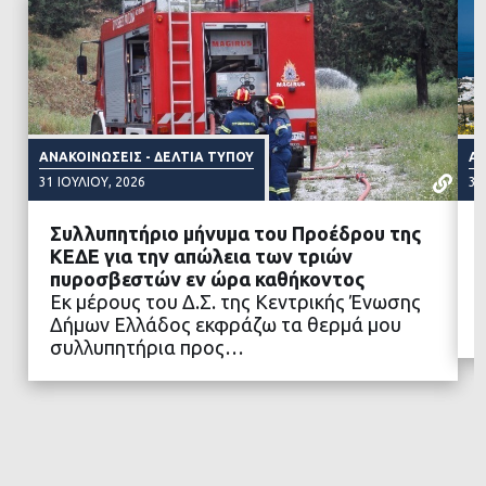
ΑΝΑΚΟΙΝΏΣΕΙΣ - ΔΕΛΤΊΑ ΤΎΠΟΥ
ΑΝ
31 ΙΟΥΛΊΟΥ, 2026
31
Συλλυπητήριο μήνυμα του Προέδρου της
ΚΕΔΕ για την απώλεια των τριών
πυροσβεστών εν ώρα καθήκοντος
Εκ μέρους του Δ.Σ. της Κεντρικής Ένωσης
ΔΙΑΒΑΣΤΕ ΠΕΡΙΣΣΟΤΕΡΑ
Δήμων Ελλάδος εκφράζω τα θερμά μου
συλλυπητήρια προς…