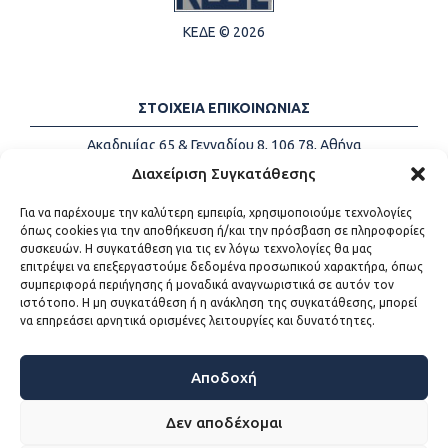
ΚΕΔΕ © 2026
ΣΤΟΙΧΕΙΑ ΕΠΙΚΟΙΝΩΝΙΑΣ
Ακαδημίας 65 & Γενναδίου 8, 106 78, Αθήνα
Τηλέφωνα:
+30 213-2147500
Διαχείριση Συγκατάθεσης
Email:
info@kede.gr
Για να παρέχουμε την καλύτερη εμπειρία, χρησιμοποιούμε τεχνολογίες
όπως cookies για την αποθήκευση ή/και την πρόσβαση σε πληροφορίες
συσκευών. Η συγκατάθεση για τις εν λόγω τεχνολογίες θα μας
επιτρέψει να επεξεργαστούμε δεδομένα προσωπικού χαρακτήρα, όπως
ΧΡΗΣΙΜΟΙ ΣΥΝΔΕΣΜΟΙ
συμπεριφορά περιήγησης ή μοναδικά αναγνωριστικά σε αυτόν τον
ιστότοπο. Η μη συγκατάθεση ή η ανάκληση της συγκατάθεσης, μπορεί
Η ΚΕΔΕ
να επηρεάσει αρνητικά ορισμένες λειτουργίες και δυνατότητες.
Επικοινωνία
Sitemap
Προσβασιμότητα
Αποδοχή
Όροι χρήσης
Δεν αποδέχομαι