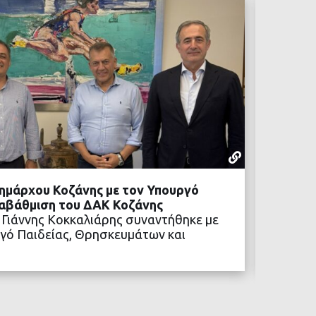
ΡΕΠΟΡΤΆΖ
05 ΑΥΓΟΎΣΤ
ημάρχου Κοζάνης με τον Υπουργό
Προχωρ
ναβάθμιση του ΔΑΚ Κοζάνης
Η αναβ
 Γιάννης Κοκκαλιάρης συναντήθηκε με
των νέ
γό Παιδείας, Θρησκευμάτων και
ΒΑΣΤΕ ΠΕΡΙΣΣΟΤΕΡΑ