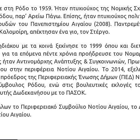
 στη Ρόδο το 1959. Ήταν πτυχιούχος της Νομικής Σχ
δου, παρ’ Αρείω Πάγω. Επίσης, ήταν πτυχιούχος πολ
ουδών του Πανεπιστημίου Αιγαίου (2008). Παντρεμέ
λομοίρη, απέκτησαν ένα γιο, τον Στέργο.
ιάκου με τα κοινά ξεκίνησε το 1999 όπου και δι
για τα επόμενα πέντε χρόνια προήδρευσε του Νομαρ
 ήταν Αντινομάρχης Ανάπτυξης & Συγκοινωνιών, Πρω
ου στην περιφέρεια Νοτίου Αιγαίου. Το 2014, εξε
 πρόεδρος της Περιφερειακής Ένωσης Δήμων (ΠΕΔ) Νοτ
σύμβουλος Ρόδου, ενώ στις βουλευτικές εκλογές τ
ευτής Δωδεκανήσου με το ΠΑΣΟΚ.
ων το Περιφερειακό Συμβούλιο Νοτίου Αιγαίου, το 
ου Αιγαίου.