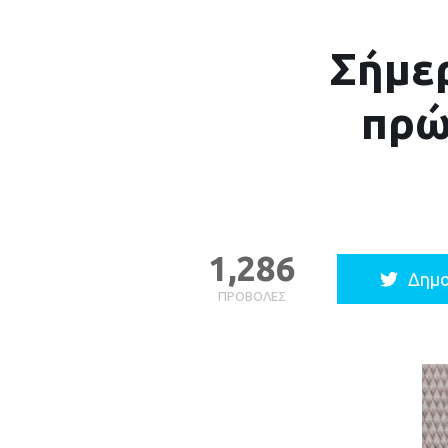
Σήμερ
πρώ
1,286
Δημο
ΠΡΟΒΟΛΈΣ