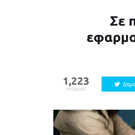
Σε 
εφαρμο
1,223
Δημο
ΠΡΟΒΟΛΈΣ