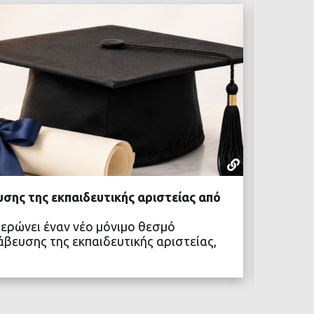
ΡΕΠΟΡΤΆΖ
07 ΑΥΓΟΎΣΤ
σης της εκπαιδευτικής αριστείας από
Συνάντ
Αθλητι
ερώνει έναν νέο μόνιμο θεσμό
Ο Δήμα
άβευσης της εκπαιδευτικής αριστείας,
τον Αν
Αθλητ
ΒΑΣΤΕ ΠΕΡΙΣΣΟΤΕΡΑ