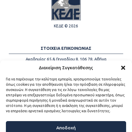
ΚΕΔΕ © 2026
ΣΤΟΙΧΕΙΑ ΕΠΙΚΟΙΝΩΝΙΑΣ
Ακαδημίας 65 & Γενναδίου 8, 106 78, Αθήνα
Τηλέφωνα:
+30 213-2147500
Διαχείριση Συγκατάθεσης
Email:
info@kede.gr
Για να παρέχουμε την καλύτερη εμπειρία, χρησιμοποιούμε τεχνολογίες
όπως cookies για την αποθήκευση ή/και την πρόσβαση σε πληροφορίες
συσκευών. Η συγκατάθεση για τις εν λόγω τεχνολογίες θα μας
επιτρέψει να επεξεργαστούμε δεδομένα προσωπικού χαρακτήρα, όπως
ΧΡΗΣΙΜΟΙ ΣΥΝΔΕΣΜΟΙ
συμπεριφορά περιήγησης ή μοναδικά αναγνωριστικά σε αυτόν τον
ιστότοπο. Η μη συγκατάθεση ή η ανάκληση της συγκατάθεσης, μπορεί
Η ΚΕΔΕ
να επηρεάσει αρνητικά ορισμένες λειτουργίες και δυνατότητες.
Επικοινωνία
Sitemap
Προσβασιμότητα
Αποδοχή