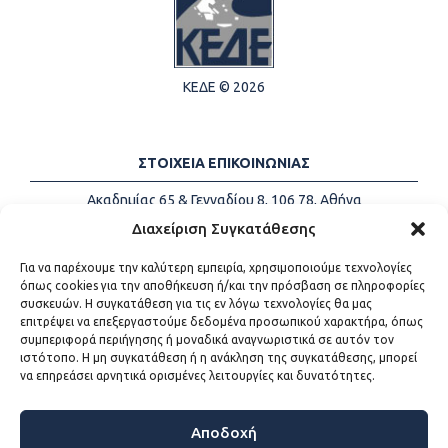
ΚΕΔΕ © 2026
ΣΤΟΙΧΕΙΑ ΕΠΙΚΟΙΝΩΝΙΑΣ
Ακαδημίας 65 & Γενναδίου 8, 106 78, Αθήνα
Τηλέφωνα:
+30 213-2147500
Διαχείριση Συγκατάθεσης
Email:
info@kede.gr
Για να παρέχουμε την καλύτερη εμπειρία, χρησιμοποιούμε τεχνολογίες
όπως cookies για την αποθήκευση ή/και την πρόσβαση σε πληροφορίες
συσκευών. Η συγκατάθεση για τις εν λόγω τεχνολογίες θα μας
επιτρέψει να επεξεργαστούμε δεδομένα προσωπικού χαρακτήρα, όπως
ΧΡΗΣΙΜΟΙ ΣΥΝΔΕΣΜΟΙ
συμπεριφορά περιήγησης ή μοναδικά αναγνωριστικά σε αυτόν τον
ιστότοπο. Η μη συγκατάθεση ή η ανάκληση της συγκατάθεσης, μπορεί
Η ΚΕΔΕ
να επηρεάσει αρνητικά ορισμένες λειτουργίες και δυνατότητες.
Επικοινωνία
Sitemap
Προσβασιμότητα
Αποδοχή