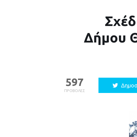
Σχέδ
Δήμου Θ
597
Δημοσ
ΠΡΟΒΟΛΈΣ