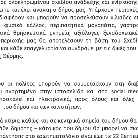
ς ολοκληρωμένου σχεδίου ανάδειξης και ενίσχυσης
λειπε και έχει ανάγκη ο δήμος μας. Υπάρχουν περιοχ
διαφέρον και μπορούν να προσελκύσουν χιλιάδες επ
 φυσικό κάλλος, περιπατητικά μονοπάτια, γαστρο
ικά θρησκευτικά μνημεία, αξιόλογες ξενοδοχειακ
ς περιοχής μας θα αποτελέσουν τη βάση του Σχεδί
και κάθε επαγγελματία να συνδράμει με τις δικές του 
ς Θέρμης.
ου οι πολίτες μπορούν να συμμετάσχουν στη δια
αι αναρτημένο στην ιστοσελίδα και στα social me
ποσταλεί και ηλεκτρονικά, προς όλους και όλες 
r του δήμου και των κοινοτήτων.
ά κτίρια καθώς και σε κεντρικά σημεία του δήμου θ
άθε δημότης – κάτοικος του δήμου θα μπορεί να σ
άντησης στο ερωτηματολόγιο είναι έως τις 22 Σεπτεμ