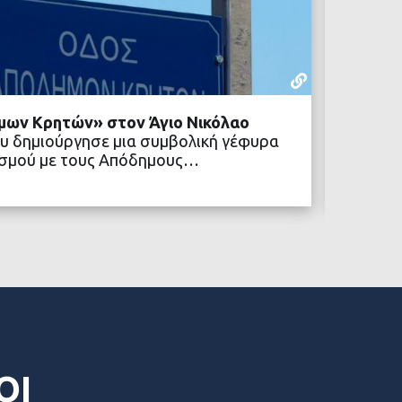
ΡΕΠΟΡΤΆΖ
22 ΙΟΥΛΊΟΥ,
μων Κρητών» στον Άγιο Νικόλαο
Δήμος 
υ δημιούργησε μια συμβολική γέφυρα
κοινων
ιτισμού με τους Απόδημους…
Ένα νέ
Δήμος 
ΒΑΣΤΕ ΠΕΡΙΣΣΟΤΕΡΑ
ΟΙ