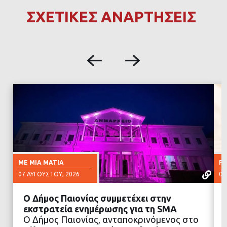
ΣΧΕΤΙΚΕΣ ΑΝΑΡΤΗΣΕΙΣ
ΜΕ ΜΙΑ ΜΑΤΙΆ
Ρ
07 ΑΥΓΟΎΣΤΟΥ, 2026
07
Ο Δήμος Παιονίας συμμετέχει στην
εκστρατεία ενημέρωσης για τη SMA
Ο Δήμος Παιονίας, ανταποκρινόμενος στο