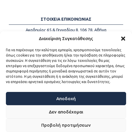
ΣΤΟΙΧΕΙΑ ΕΠΙΚΟΙΝΩΝΙΑΣ
Ακαδημίας 65 & Γενναδίου 8, 106 78, Αθήνα
Τηλέφωνα:
+30 213-2147500
Διαχείριση Συγκατάθεσης
Email:
info@kede.gr
Για να παρέχουμε την καλύτερη εμπειρία, χρησιμοποιούμε τεχνολογίες
όπως cookies για την αποθήκευση ή/και την πρόσβαση σε πληροφορίες
συσκευών. Η συγκατάθεση για τις εν λόγω τεχνολογίες θα μας
επιτρέψει να επεξεργαστούμε δεδομένα προσωπικού χαρακτήρα, όπως
ΧΡΗΣΙΜΟΙ ΣΥΝΔΕΣΜΟΙ
συμπεριφορά περιήγησης ή μοναδικά αναγνωριστικά σε αυτόν τον
ιστότοπο. Η μη συγκατάθεση ή η ανάκληση της συγκατάθεσης, μπορεί
Η ΚΕΔΕ
να επηρεάσει αρνητικά ορισμένες λειτουργίες και δυνατότητες.
Επικοινωνία
Sitemap
Προσβασιμότητα
Αποδοχή
Όροι χρήσης
Δεν αποδέχομαι
Προβολή προτιμήσεων
WEB DEVELOPMENT BY
ΕΓΚΡΙΤΟΣ GROUP - ΣΥΝΕΡΓΑΣΙΑ Α.Ε.