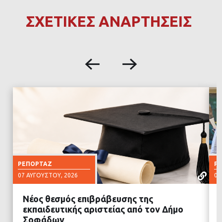
ΣΧΕΤΙΚΕΣ ΑΝΑΡΤΗΣΕΙΣ
ΡΕΠΟΡΤΆΖ
Ρ
07 ΑΥΓΟΎΣΤΟΥ, 2026
07
Νέος θεσμός επιβράβευσης της
εκπαιδευτικής αριστείας από τον Δήμο
Σοφάδων