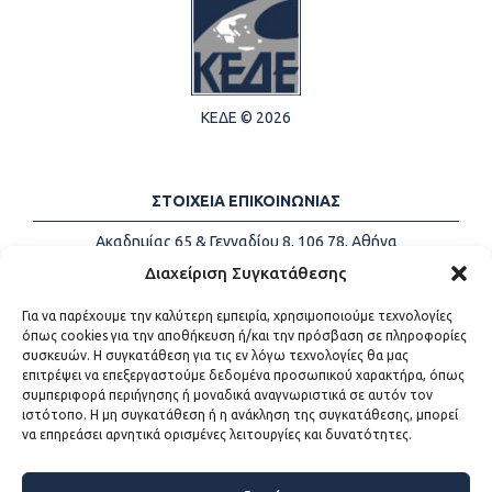
ΚΕΔΕ © 2026
ΣΤΟΙΧΕΙΑ ΕΠΙΚΟΙΝΩΝΙΑΣ
Ακαδημίας 65 & Γενναδίου 8, 106 78, Αθήνα
Τηλέφωνα:
+30 213-2147500
Διαχείριση Συγκατάθεσης
Email:
info@kede.gr
Για να παρέχουμε την καλύτερη εμπειρία, χρησιμοποιούμε τεχνολογίες
όπως cookies για την αποθήκευση ή/και την πρόσβαση σε πληροφορίες
συσκευών. Η συγκατάθεση για τις εν λόγω τεχνολογίες θα μας
επιτρέψει να επεξεργαστούμε δεδομένα προσωπικού χαρακτήρα, όπως
ΧΡΗΣΙΜΟΙ ΣΥΝΔΕΣΜΟΙ
συμπεριφορά περιήγησης ή μοναδικά αναγνωριστικά σε αυτόν τον
ιστότοπο. Η μη συγκατάθεση ή η ανάκληση της συγκατάθεσης, μπορεί
Η ΚΕΔΕ
να επηρεάσει αρνητικά ορισμένες λειτουργίες και δυνατότητες.
Επικοινωνία
Sitemap