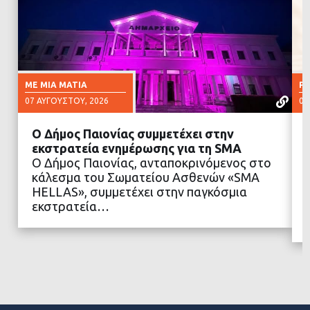
ΜΕ ΜΙΑ ΜΑΤΙΆ
Ρ
07 ΑΥΓΟΎΣΤΟΥ, 2026
07
Ο Δήμος Παιονίας συμμετέχει στην
εκστρατεία ενημέρωσης για τη SMA
Ο Δήμος Παιονίας, ανταποκρινόμενος στο
κάλεσμα του Σωματείου Ασθενών «SMA
ΔΙΑΒΑΣΤΕ ΠΕΡΙΣΣΟΤΕΡΑ
HELLAS», συμμετέχει στην παγκόσμια
εκστρατεία…