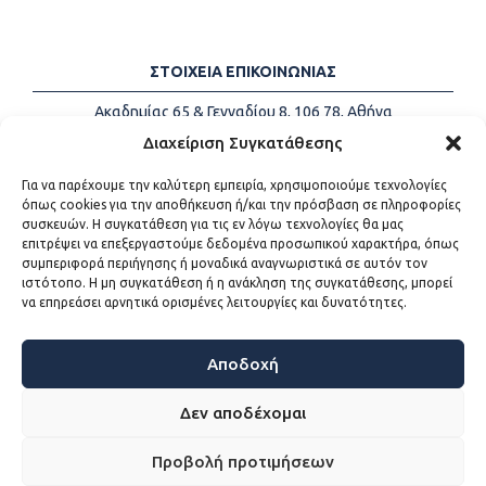
ΣΤΟΙΧΕΙΑ ΕΠΙΚΟΙΝΩΝΙΑΣ
Ακαδημίας 65 & Γενναδίου 8, 106 78, Αθήνα
Τηλέφωνα:
+30 213-2147500
Διαχείριση Συγκατάθεσης
Email:
info@kede.gr
Για να παρέχουμε την καλύτερη εμπειρία, χρησιμοποιούμε τεχνολογίες
όπως cookies για την αποθήκευση ή/και την πρόσβαση σε πληροφορίες
συσκευών. Η συγκατάθεση για τις εν λόγω τεχνολογίες θα μας
επιτρέψει να επεξεργαστούμε δεδομένα προσωπικού χαρακτήρα, όπως
ΧΡΗΣΙΜΟΙ ΣΥΝΔΕΣΜΟΙ
συμπεριφορά περιήγησης ή μοναδικά αναγνωριστικά σε αυτόν τον
ιστότοπο. Η μη συγκατάθεση ή η ανάκληση της συγκατάθεσης, μπορεί
Η ΚΕΔΕ
να επηρεάσει αρνητικά ορισμένες λειτουργίες και δυνατότητες.
Επικοινωνία
Sitemap
Προσβασιμότητα
Αποδοχή
Όροι χρήσης
Δεν αποδέχομαι
Προβολή προτιμήσεων
WEB DEVELOPMENT BY
ΕΓΚΡΙΤΟΣ GROUP - ΣΥΝΕΡΓΑΣΙΑ Α.Ε.