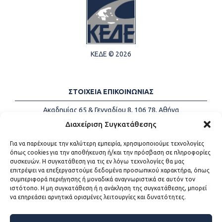
ΚΕΔΕ © 2026
ΣΤΟΙΧΕΙΑ ΕΠΙΚΟΙΝΩΝΙΑΣ
Ακαδημίας 65 & Γενναδίου 8, 106 78, Αθήνα
Τηλέφωνα:
+30 213-2147500
Διαχείριση Συγκατάθεσης
Email:
info@kede.gr
Για να παρέχουμε την καλύτερη εμπειρία, χρησιμοποιούμε τεχνολογίες
όπως cookies για την αποθήκευση ή/και την πρόσβαση σε πληροφορίες
συσκευών. Η συγκατάθεση για τις εν λόγω τεχνολογίες θα μας
επιτρέψει να επεξεργαστούμε δεδομένα προσωπικού χαρακτήρα, όπως
ΧΡΗΣΙΜΟΙ ΣΥΝΔΕΣΜΟΙ
συμπεριφορά περιήγησης ή μοναδικά αναγνωριστικά σε αυτόν τον
ιστότοπο. Η μη συγκατάθεση ή η ανάκληση της συγκατάθεσης, μπορεί
Η ΚΕΔΕ
να επηρεάσει αρνητικά ορισμένες λειτουργίες και δυνατότητες.
Επικοινωνία
Sitemap