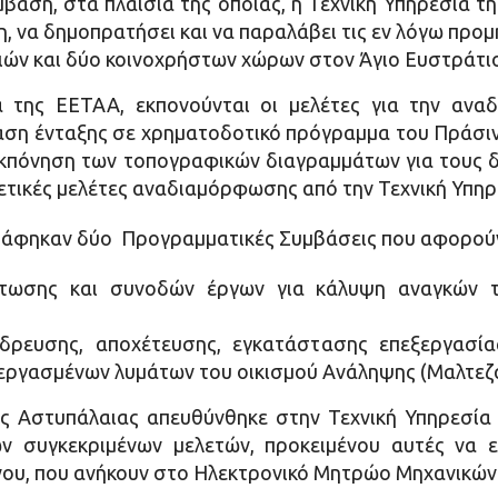
βαση, στα πλαίσια της οποίας, η Τεχνική Υπηρεσία τ
χη, να δημοπρατήσει και να παραλάβει τις εν λόγω προμ
ών και δύο κοινοχρήστων χώρων στον Άγιο Ευστράτιο
α της ΕΕΤΑΑ, εκπονούνται οι μελέτες για την ανα
αση ένταξης σε χρηματοδοτικό πρόγραμμα του Πράσιν
εκπόνηση των τοπογραφικών διαγραμμάτων για τους 
χετικές μελέτες αναδιαμόρφωσης από την Τεχνική Υπη
άφηκαν δύο Προγραμματικές Συμβάσεις που αφορούν 
τωσης και συνοδών έργων για κάλυψη αναγκών τ
ρευσης, αποχέτευσης, εγκατάστασης επεξεργασίας
εργασμένων λυμάτων του οικισμού Ανάληψης (Μαλτεζ
ης Αστυπάλαιας απευθύνθηκε στην Τεχνική Υπηρεσία
των συγκεκριμένων μελετών, προκειμένου αυτές να 
ου, που ανήκουν στο Ηλεκτρονικό Μητρώο Μηχανικών 