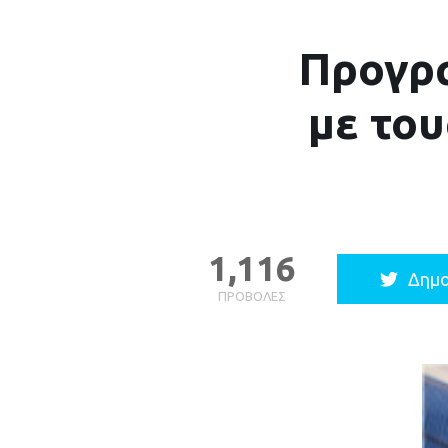
Προγρα
με το
1,116
Δημο
ΠΡΟΒΟΛΈΣ