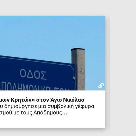
ΡΕΠΟΡΤΆΖ
22 ΙΟΥΛΊΟΥ,
μων Κρητών» στον Άγιο Νικόλαο
Δήμος 
υ δημιούργησε μια συμβολική γέφυρα
κοινων
ιτισμού με τους Απόδημους…
Ένα νέ
Δήμος 
ΒΑΣΤΕ ΠΕΡΙΣΣΟΤΕΡΑ