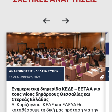
ΑΝΑΚΟΙΝΏΣΕΙΣ - ΔΕΛΤΊΑ ΤΎΠΟΥ ...
ΑΝ
15 ΔΕΚΕΜΒΡΊΟΥ, 2023
13
Ενημερωτική διημερίδα ΚΕΔΕ – ΕΕΤΑΑ για
τους νέους δημάρχους Θεσσαλίας και
Στερεάς Ελλάδας
Λ. Κυρίζογλου: ΚΕΔΕ και ΕΔΕΥΑ θα
ΔΙΑΒΑΣΤΕ ΠΕΡΙΣΣΟΤΕΡΑ
καταθέσουμε τη δική μας πρόταση για την